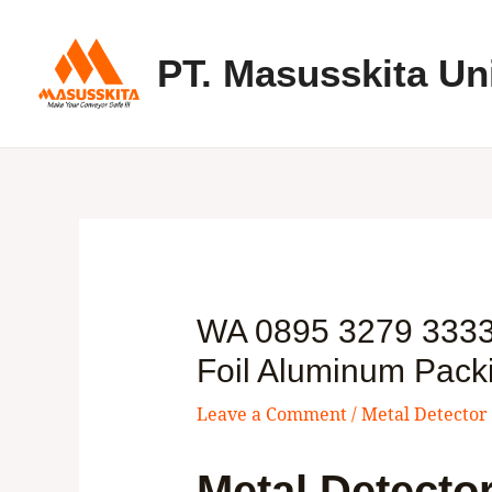
Skip
to
PT. Masusskita Un
content
WA 0895 3279 33336
Foil Aluminum Pack
Leave a Comment
/
Metal Detector
Metal Detector