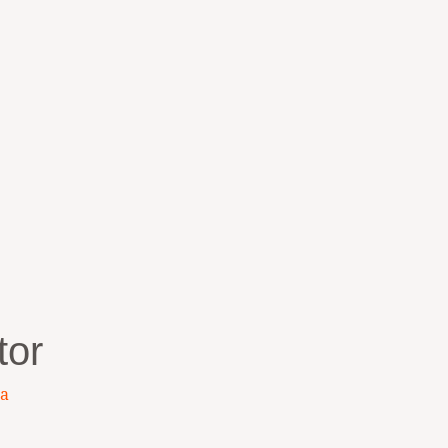
tor
ta