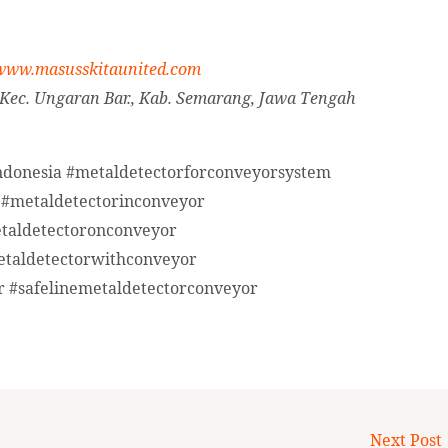
www.masusskitaunited.com
 Kec. Ungaran Bar., Kab. Semarang, Jawa Tengah
ndonesia #metaldetectorforconveyorsystem
 #metaldetectorinconveyor
etaldetectoronconveyor
etaldetectorwithconveyor
 #safelinemetaldetectorconveyor
Next Post