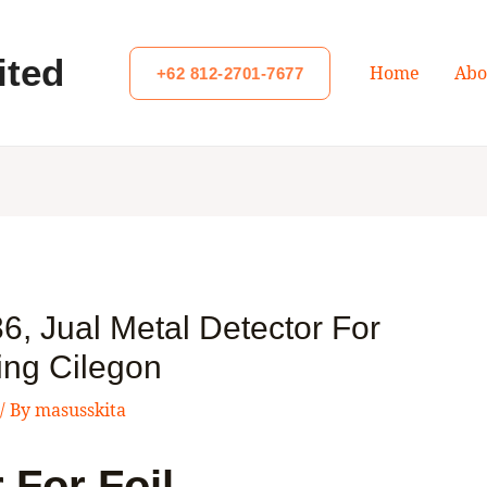
ited
Home
Abo
+62 812-2701-7677
, Jual Metal Detector For
ing Cilegon
/ By
masusskita
 For Foil