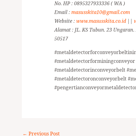
No. HP : 0895327933336 ( WA )
Email :
masusskita10@gmail.com
Website :
www.masusskita.co.id
||
Alamat : JL. KS Tubun. 23 Ungaran.
50517
#metaldetectorforconveyorbeltini
#metaldetectorforminingconveyor
#metaldetectorinconveyorbelt #m
#metaldetectoronconveyorbelt #m
#pengertianconveyormetaldetector
←
Previous Post