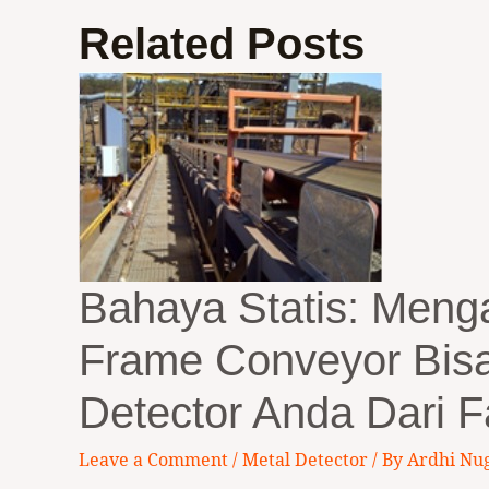
Related Posts
Bahaya Statis: Meng
Frame Conveyor Bis
Detector Anda Dari F
Leave a Comment
/
Metal Detector
/ By
Ardhi Nu