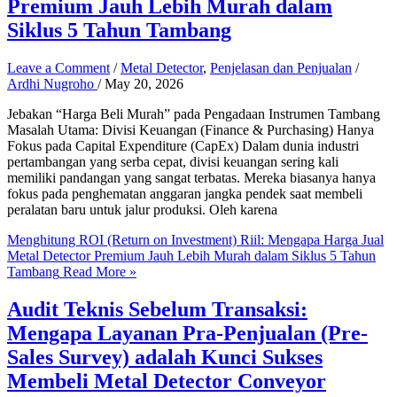
Premium Jauh Lebih Murah dalam
Siklus 5 Tahun Tambang
Leave a Comment
/
Metal Detector
,
Penjelasan dan Penjualan
/
Ardhi Nugroho
/
May 20, 2026
Jebakan “Harga Beli Murah” pada Pengadaan Instrumen Tambang
Masalah Utama: Divisi Keuangan (Finance & Purchasing) Hanya
Fokus pada Capital Expenditure (CapEx) Dalam dunia industri
pertambangan yang serba cepat, divisi keuangan sering kali
memiliki pandangan yang sangat terbatas. Mereka biasanya hanya
fokus pada penghematan anggaran jangka pendek saat membeli
peralatan baru untuk jalur produksi. Oleh karena
Menghitung ROI (Return on Investment) Riil: Mengapa Harga Jual
Metal Detector Premium Jauh Lebih Murah dalam Siklus 5 Tahun
Tambang
Read More »
Audit Teknis Sebelum Transaksi:
Mengapa Layanan Pra-Penjualan (Pre-
Sales Survey) adalah Kunci Sukses
Membeli Metal Detector Conveyor