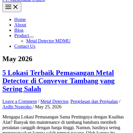
Home
About
Blog
Product
Metal Detector MDMU
Contact Us
May 2026
5 Lokasi Terbaik Pemasangan Metal
Detector di Conveyor Tambang yang
Sering Salah
Leave a Comment
/
Metal Detector
,
Penjelasan dan Penjualan
/
Ardhi Nugroho
/
May 25, 2026
Mengapa Lokasi Pemasangan Sama Pentingnya dengan Kualitas
Alat? Banyak tim maintenance di tambang batubara membeli
peralatan canggih dengan harga tinggi. Namun, hasilnya sering
mengecewakan karena salah tempat pasang. Oleh karena itu,