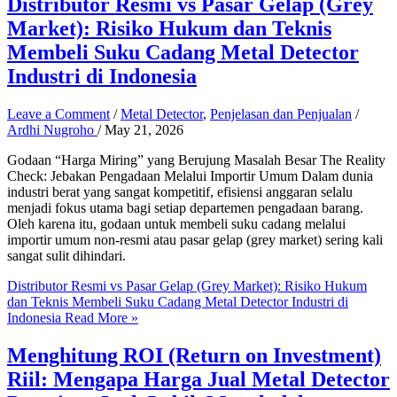
Distributor Resmi vs Pasar Gelap (Grey
Market): Risiko Hukum dan Teknis
Membeli Suku Cadang Metal Detector
Industri di Indonesia
Leave a Comment
/
Metal Detector
,
Penjelasan dan Penjualan
/
Ardhi Nugroho
/
May 21, 2026
Godaan “Harga Miring” yang Berujung Masalah Besar The Reality
Check: Jebakan Pengadaan Melalui Importir Umum Dalam dunia
industri berat yang sangat kompetitif, efisiensi anggaran selalu
menjadi fokus utama bagi setiap departemen pengadaan barang.
Oleh karena itu, godaan untuk membeli suku cadang melalui
importir umum non-resmi atau pasar gelap (grey market) sering kali
sangat sulit dihindari.
Distributor Resmi vs Pasar Gelap (Grey Market): Risiko Hukum
dan Teknis Membeli Suku Cadang Metal Detector Industri di
Indonesia
Read More »
Menghitung ROI (Return on Investment)
Riil: Mengapa Harga Jual Metal Detector