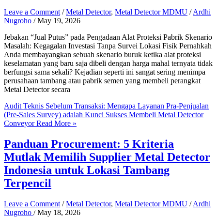
Leave a Comment
/
Metal Detector
,
Metal Detector MDMU
/
Ardhi
Nugroho
/
May 19, 2026
Jebakan “Jual Putus” pada Pengadaan Alat Proteksi Pabrik Skenario
Masalah: Kegagalan Investasi Tanpa Survei Lokasi Fisik Pernahkah
Anda membayangkan sebuah skenario buruk ketika alat proteksi
keselamatan yang baru saja dibeli dengan harga mahal ternyata tidak
berfungsi sama sekali? Kejadian seperti ini sangat sering menimpa
perusahaan tambang atau pabrik semen yang membeli perangkat
Metal Detector secara
Audit Teknis Sebelum Transaksi: Mengapa Layanan Pra-Penjualan
(Pre-Sales Survey) adalah Kunci Sukses Membeli Metal Detector
Conveyor
Read More »
Panduan Procurement: 5 Kriteria
Mutlak Memilih Supplier Metal Detector
Indonesia untuk Lokasi Tambang
Terpencil
Leave a Comment
/
Metal Detector
,
Metal Detector MDMU
/
Ardhi
Nugroho
/
May 18, 2026