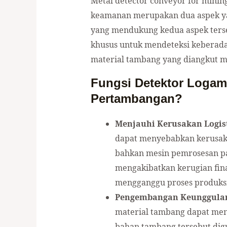
Metal detector conveyor for mini
keamanan merupakan dua aspek yang
yang mendukung kedua aspek terseb
khusus untuk mendeteksi keberad
material tambang yang diangkut me
Fungsi Detektor Loga
Pertambangan?
Menjauhi Kerusakan Logist
dapat menyebabkan kerusakan
bahkan mesin pemrosesan pa
mengakibatkan kerugian finan
mengganggu proses produksi
Pengembangan Keunggulan
material tambang dapat menu
bahan tambang tersebut dig