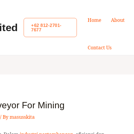
Home
About
ited
+62 812-2701-
7677
Contact Us
veyor For Mining
/ By
masusskita