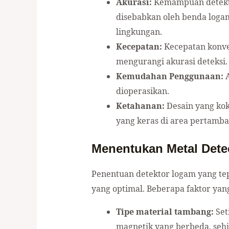
Akurasi:
Kemampuan detekto
disebabkan oleh benda logam 
lingkungan.
Kecepatan:
Kecepatan konvey
mengurangi akurasi deteksi.
Kemudahan Penggunaan:
A
dioperasikan.
Ketahanan:
Desain yang kok
yang keras di area pertamb
Menentukan Metal Dete
Penentuan detektor logam yang tep
yang optimal. Beberapa faktor yan
Tipe material tambang:
Set
magnetik yang berbeda, seh