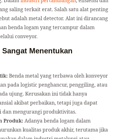
ng. Dalam
industri pertambangan
, efisiensi dan
 saling terkait erat. Salah satu alat penting
ut adalah metal detector. Alat ini dirancang
aan benda logam yang tercampur dalam
lalui conveyor.
m Sangat Menentukan
ik:
Benda metal yang terbawa oleh konveyor
 pada logistic penghancur, penggiling, atau
da ujung. Kerusakan ini tidak hanya
sial akibat perbaikan, tetapi juga dapat
 dan mengurangi produktivitas.
 Produk:
Adanya benda logam dalam
runkan kualitas produk akhir, terutama jika
unakan dalam industri metalurgi atau