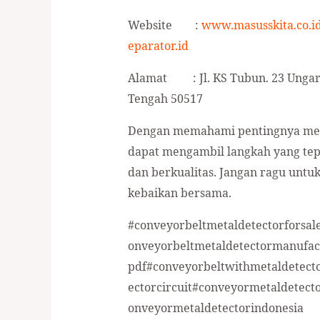
Website :
www.masusskita.co.i
eparator.id
Alamat : Jl. KS Tubun. 23 Ungara
Tengah 50517
Dengan memahami pentingnya meta
dapat mengambil langkah yang te
dan berkualitas. Jangan ragu untuk
kebaikan bersama.
#conveyorbeltmetaldetectorforsa
onveyorbeltmetaldetectormanufac
pdf#conveyorbeltwithmetaldetect
ectorcircuit#conveyormetaldetect
onveyormetaldetectorindonesia