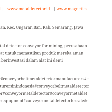
d
||
www.metaldetector.id
||
www.magnetics
n. Kec. Ungaran Bar., Kab. Semarang, Jawa
l detector conveyor for mining, perusahaan
pat untuk memastikan produk mereka aman
 berinvestasi dalam alat ini demi
le#conveyorbeltmetaldetectormanufacturers#c
turersinIndonesia#conveyorbeltmetaldetector
or#conveyormetaldetector#conveyormetaldet
orequipment#conveyormetaldetectorforsale#c