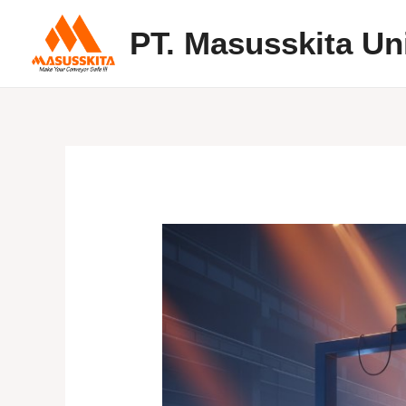
Skip
PT. Masusskita Un
to
content