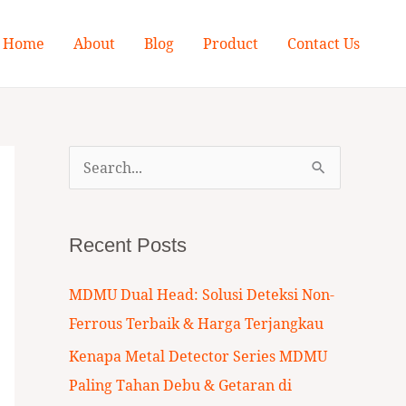
Home
About
Blog
Product
Contact Us
S
e
a
Recent Posts
r
c
MDMU Dual Head: Solusi Deteksi Non-
h
Ferrous Terbaik & Harga Terjangkau
f
Kenapa Metal Detector Series MDMU
o
Paling Tahan Debu & Getaran di
r