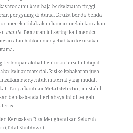
skavator atau baut baja berkekuatan tinggi
sin penggiling di dunia. Ketika benda-benda
cur, mereka tidak akan hancur melainkan akan
au
mantle
. Benturan ini sering kali memicu
 mesin atau bahkan menyebabkan kerusakan
utama.
ng terlempar akibat benturan tersebut dapat
alur keluar material. Risiko kebakaran juga
dihasilkan menyentuh material yang mudah
ekat. Tanpa bantuan
Metal detector
, mustahil
an benda-benda berbahaya ini di tengah
 deras.
den Kerusakan Bisa Menghentikan Seluruh
ri (Total Shutdown)