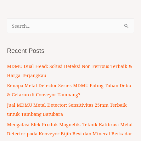
S
e
a
Recent Posts
r
c
MDMU Dual Head: Solusi Deteksi Non-Ferrous Terbaik &
h
Harga Terjangkau
f
Kenapa Metal Detector Series MDMU Paling Tahan Debu
o
& Getaran di Conveyor Tambang?
r
Jual MDMU Metal Detector: Sensitivitas 25mm Terbaik
:
untuk Tambang Batubara
Mengatasi Efek Produk Magnetik: Teknik Kalibrasi Metal
Detector pada Konveyor Bijih Besi dan Mineral Berkadar