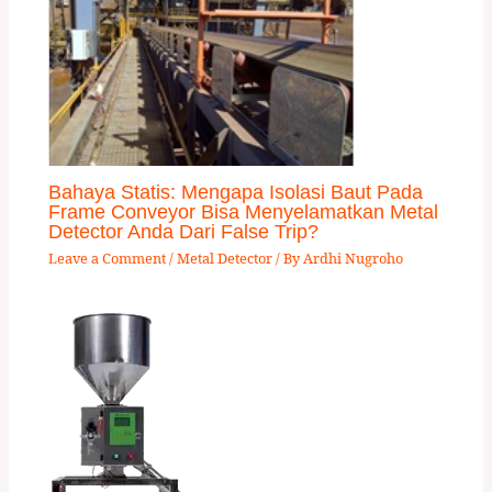
Bahaya Statis: Mengapa Isolasi Baut Pada
Frame Conveyor Bisa Menyelamatkan Metal
Detector Anda Dari False Trip?
Leave a Comment
/
Metal Detector
/ By
Ardhi Nugroho