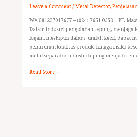
Leave a Comment
/
Metal Detector
,
Penjelasa
Tepung
WA 081227017677 – (024) 7651 0250 | PT. Masu
Dalam industri pengolahan tepung, menjaga k
logam, meskipun dalam jumlah kecil, dapat m
penurunan kualitas produk, hingga risiko ke
metal separator industri tepung menjadi sem
Read More »