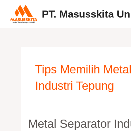
Skip
PT. Masusskita Un
to
content
Tips Memilih Meta
Industri Tepung
Metal
Metal Separator Ind
Separator
Industri