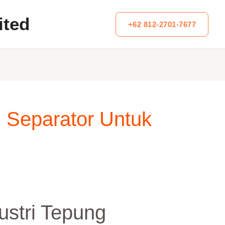
ited
+62 812-2701-7677
l Separator Untuk
ustri Tepung