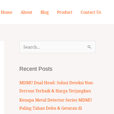
Home
About
Blog
Product
Contact Us
S
e
a
Recent Posts
r
c
MDMU Dual Head: Solusi Deteksi Non-
h
Ferrous Terbaik & Harga Terjangkau
f
Kenapa Metal Detector Series MDMU
o
Paling Tahan Debu & Getaran di
r