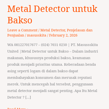
Metal
Metal Detector untuk
Detector
untuk
Bakso
Bakso
Leave a Comment
/
Metal Detector
,
Penjelasan dan
Penjualan
/
masusskita
/
February 2, 2026
WA 081227017677 – (024) 7651 0250 | PT. Masussskita
United |Metal Detector untuk Bakso – Dalam industri
makanan, khususnya produksi bakso, keamanan
produk menjadi prioritas utama. Keberadaan benda
asing seperti logam di dalam bakso dapat
membahayakan konsumen dan merusak reputasi
merek. Untuk mencegah hal tersebut, penggunaan
metal detector menjadi sangat penting. Apa Itu Metal
Detector ? […]
Read More »