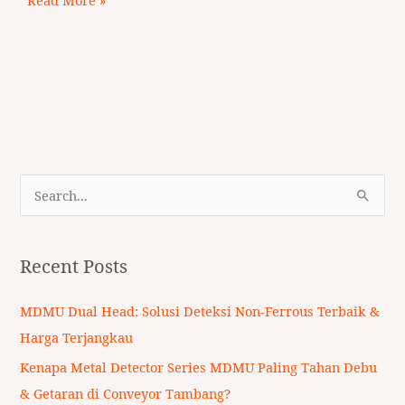
S
e
a
Recent Posts
r
c
MDMU Dual Head: Solusi Deteksi Non-Ferrous Terbaik &
h
Harga Terjangkau
f
Kenapa Metal Detector Series MDMU Paling Tahan Debu
o
& Getaran di Conveyor Tambang?