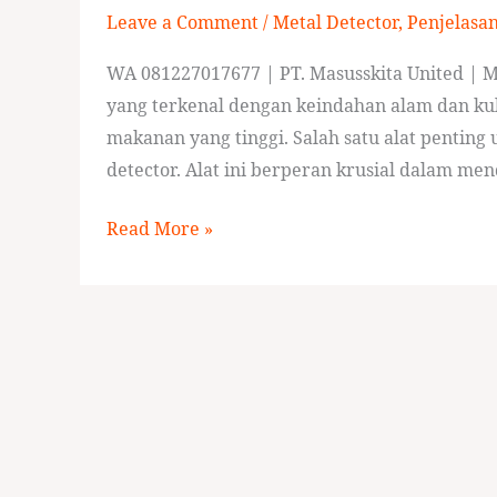
Leave a Comment
/
Metal Detector
,
Penjelasa
Makanan
di
WA 081227017677 | PT. Masusskita United | Me
bali
yang terkenal dengan keindahan alam dan kul
makanan yang tinggi. Salah satu alat pentin
detector. Alat ini berperan krusial dalam me
Read More »