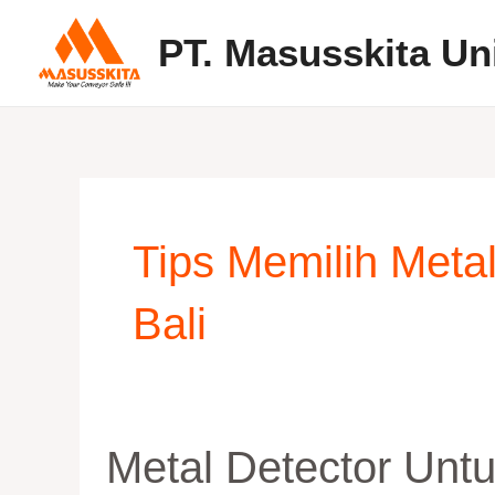
Skip
PT. Masusskita Un
to
content
Tips Memilih Meta
Bali
Metal
Metal Detector Unt
Detector
untuk