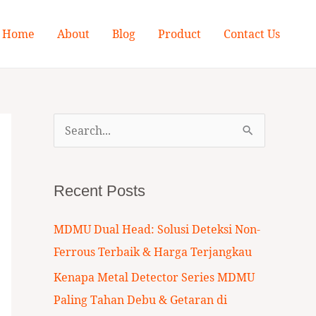
Home
About
Blog
Product
Contact Us
S
e
a
Recent Posts
r
c
MDMU Dual Head: Solusi Deteksi Non-
h
Ferrous Terbaik & Harga Terjangkau
f
Kenapa Metal Detector Series MDMU
o
Paling Tahan Debu & Getaran di
r