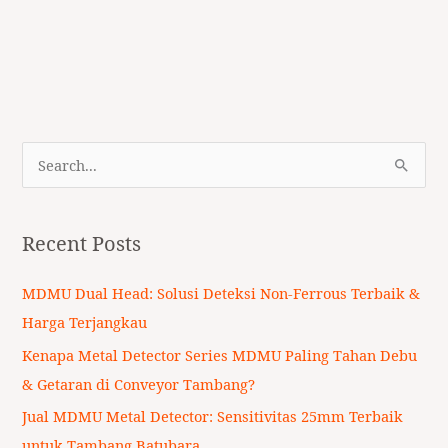
S
e
a
Recent Posts
r
c
MDMU Dual Head: Solusi Deteksi Non-Ferrous Terbaik &
h
Harga Terjangkau
f
Kenapa Metal Detector Series MDMU Paling Tahan Debu
o
& Getaran di Conveyor Tambang?
r
Jual MDMU Metal Detector: Sensitivitas 25mm Terbaik
:
untuk Tambang Batubara