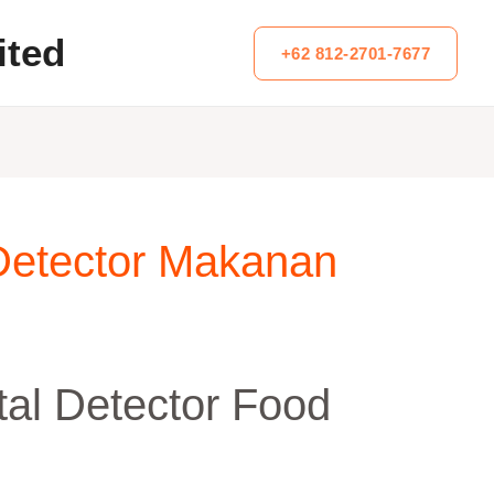
ited
+62 812-2701-7677
 Detector Makanan
al Detector Food