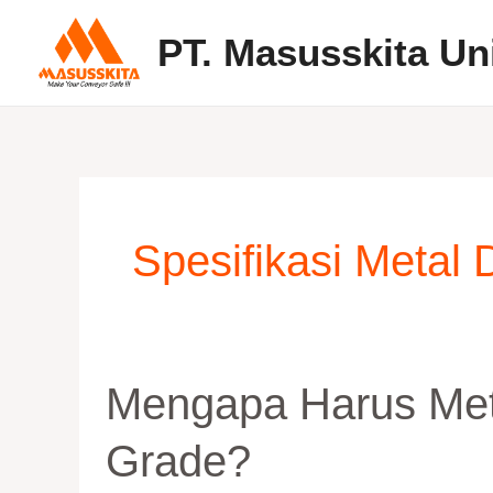
Skip
PT. Masusskita Un
to
content
Spesifikasi Metal
Mengapa
Mengapa Harus Met
harus
Metal
Grade?
Detector
Food