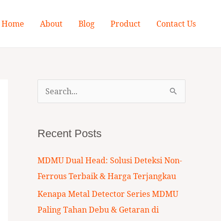
Home
About
Blog
Product
Contact Us
S
e
a
Recent Posts
r
c
MDMU Dual Head: Solusi Deteksi Non-
h
Ferrous Terbaik & Harga Terjangkau
f
Kenapa Metal Detector Series MDMU
o
Paling Tahan Debu & Getaran di
r