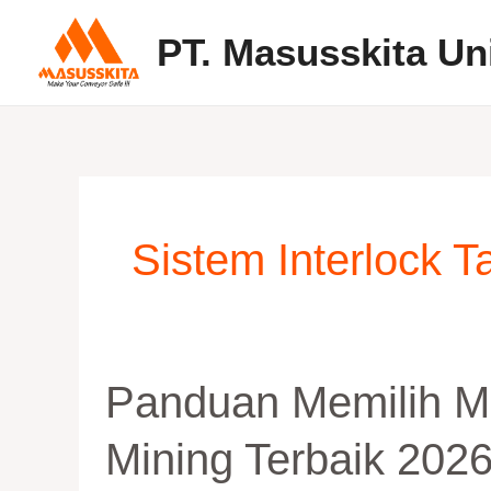
Skip
PT. Masusskita Un
to
content
Sistem Interlock 
Panduan
Panduan Memilih Me
Memilih
Metal
Mining Terbaik 2026
Detector
Conveyor