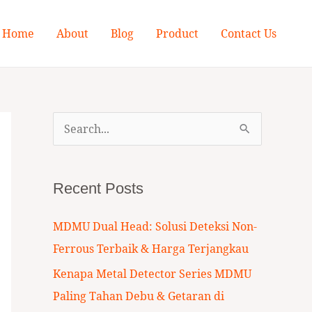
Home
About
Blog
Product
Contact Us
S
e
a
Recent Posts
r
c
MDMU Dual Head: Solusi Deteksi Non-
h
Ferrous Terbaik & Harga Terjangkau
f
Kenapa Metal Detector Series MDMU
o
Paling Tahan Debu & Getaran di
r