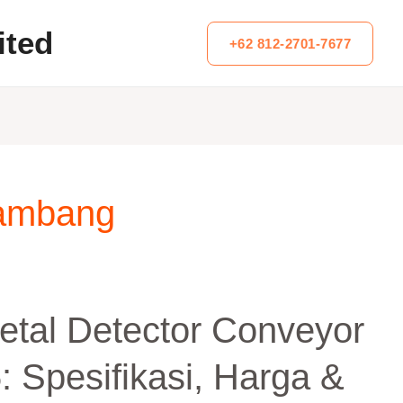
ited
+62 812-2701-7677
Tambang
tal Detector Conveyor
: Spesifikasi, Harga &