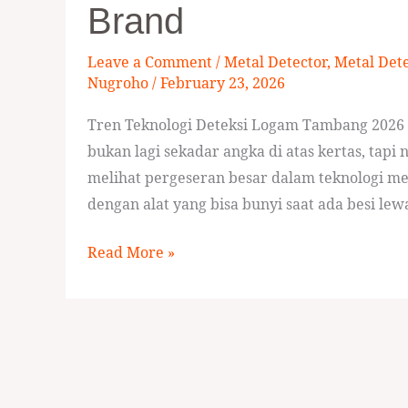
Brand
Mining
Terbaik
Leave a Comment
/
Metal Detector
,
Metal Det
2026:
Nugroho
/
February 23, 2026
Spesifikasi,
Tren Teknologi Deteksi Logam Tambang 2026 S
Harga
bukan lagi sekadar angka di atas kertas, tapi n
&
melihat pergeseran besar dalam teknologi met
Brand
dengan alat yang bisa bunyi saat ada besi lewa
Read More »