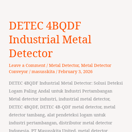
DETEC
DETEC 4BQDF
4BQDF
Industrial
Industrial Metal
Metal
Detector
Detector
Leave a Comment
/
Metal Detector
,
Metal Detector
Conveyor
/
masusskita
/
February 3, 2026
DETEC 4BQDF Industrial Metal Detector: Solusi Deteksi
Logam Paling Andal untuk Industri Pertambangan
Metal detector industri, industrial metal detector,
DETEC 4BQDF, DETEC 4B-QDF metal detector, metal
detector tambang, alat pendeteksi logam untuk
industri pertambangan, distributor metal detector
Indonesia, PT Masusskita United, metal detector