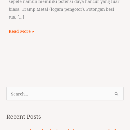
sepele namun memiliki potensi daya hancur yang luar
biasa: Tramp Metal (logam pengotor). Potongan besi
tua, […]
Read More »
S
e
a
Recent Posts
r
c