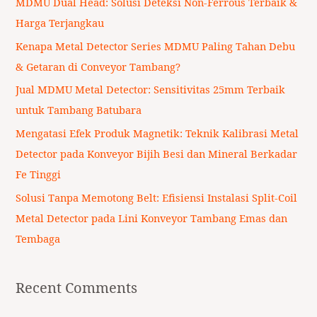
MDMU Dual Head: Solusi Deteksi Non-Ferrous Terbaik &
h
Harga Terjangkau
f
Kenapa Metal Detector Series MDMU Paling Tahan Debu
o
& Getaran di Conveyor Tambang?
r
Jual MDMU Metal Detector: Sensitivitas 25mm Terbaik
:
untuk Tambang Batubara
Mengatasi Efek Produk Magnetik: Teknik Kalibrasi Metal
Detector pada Konveyor Bijih Besi dan Mineral Berkadar
Fe Tinggi
Solusi Tanpa Memotong Belt: Efisiensi Instalasi Split-Coil
Metal Detector pada Lini Konveyor Tambang Emas dan
Tembaga
Recent Comments