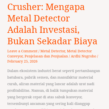
Kerusakan
Crusher: Mengapa
Crusher:
Metal Detector
Mengapa
Metal
Adalah Investasi,
Detector
Adalah
Bukan Sekadar Biaya
Investasi,
Bukan
Leave a Comment
/
Metal Detector
,
Metal Detector
Sekadar
Conveyor
,
Penjelasan dan Penjualan
/
Ardhi Nugroho
/
Biaya
February 25, 2026
Dalam ekosistem industri berat seperti pertambangan
batubara, pabrik semen, dan manufaktur material
curah, aliran material yang lancar adalah urat nadi
profitabilitas. Namun, di balik tumpukan material
yang bergerak cepat di atas sabuk konveyor,
tersembunyi ancaman yang sering kali dianggap