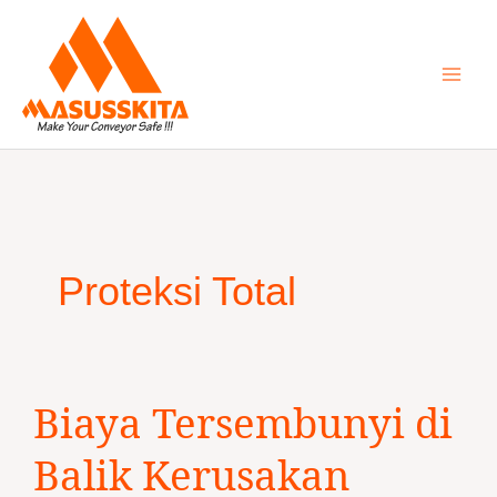
Skip
to
content
Proteksi Total
Biaya
Biaya Tersembunyi di
Tersembunyi
di
Balik Kerusakan
Balik