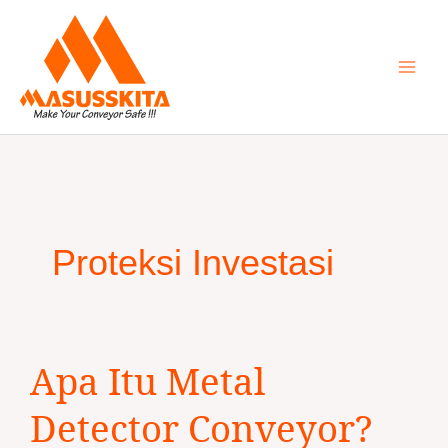
Skip
to
content
Proteksi Investasi
Apa
Apa Itu Metal
Itu
Metal
Detector Conveyor?
Detector