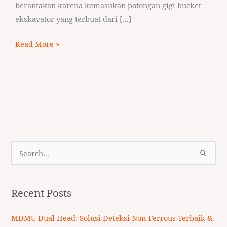
berantakan karena kemasukan potongan gigi bucket
ekskavator yang terbuat dari […]
Read More »
S
e
a
Recent Posts
r
c
MDMU Dual Head: Solusi Deteksi Non-Ferrous Terbaik &