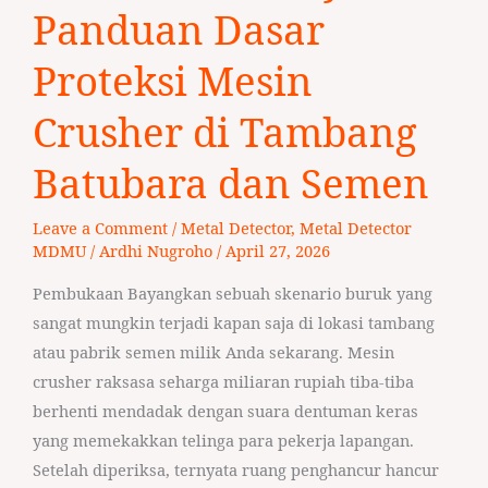
Conveyor?
Panduan Dasar
Panduan
Proteksi Mesin
Dasar
Proteksi
Crusher di Tambang
Mesin
Crusher
Batubara dan Semen
di
Tambang
Leave a Comment
/
Metal Detector
,
Metal Detector
Batubara
MDMU
/
Ardhi Nugroho
/
April 27, 2026
dan
Pembukaan Bayangkan sebuah skenario buruk yang
Semen
sangat mungkin terjadi kapan saja di lokasi tambang
atau pabrik semen milik Anda sekarang. Mesin
crusher raksasa seharga miliaran rupiah tiba-tiba
berhenti mendadak dengan suara dentuman keras
yang memekakkan telinga para pekerja lapangan.
Setelah diperiksa, ternyata ruang penghancur hancur