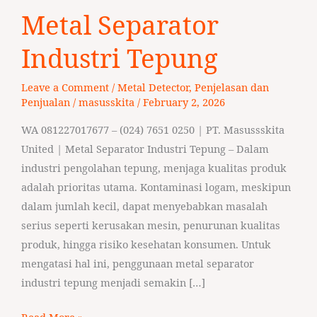
Metal
Metal Separator
Separator
Industri
Industri Tepung
Tepung
Leave a Comment
/
Metal Detector
,
Penjelasan dan
Penjualan
/
masusskita
/
February 2, 2026
WA 081227017677 – (024) 7651 0250 | PT. Masussskita
United | Metal Separator Industri Tepung – Dalam
industri pengolahan tepung, menjaga kualitas produk
adalah prioritas utama. Kontaminasi logam, meskipun
dalam jumlah kecil, dapat menyebabkan masalah
serius seperti kerusakan mesin, penurunan kualitas
produk, hingga risiko kesehatan konsumen. Untuk
mengatasi hal ini, penggunaan metal separator
industri tepung menjadi semakin […]
Read More »