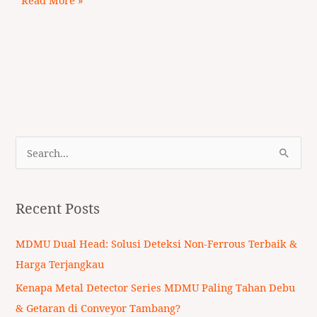
S
e
a
Recent Posts
r
c
MDMU Dual Head: Solusi Deteksi Non-Ferrous Terbaik &
h
Harga Terjangkau
f
Kenapa Metal Detector Series MDMU Paling Tahan Debu
o
& Getaran di Conveyor Tambang?