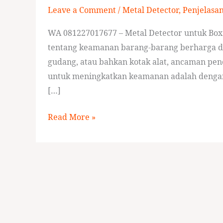
Leave a Comment
/
Metal Detector
,
Penjelasa
Box
WA 081227017677 – Metal Detector untuk Box 
tentang keamanan barang-barang berharga di
gudang, atau bahkan kotak alat, ancaman pencu
untuk meningkatkan keamanan adalah dengan 
[…]
Read More »