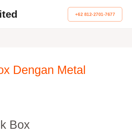
ited
+62 812-2701-7677
Box Dengan Metal
uk Box