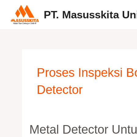
Skip
PT. Masusskita Un
to
content
Proses Inspeksi 
Detector
Metal
Metal Detector Unt
Detector
untuk