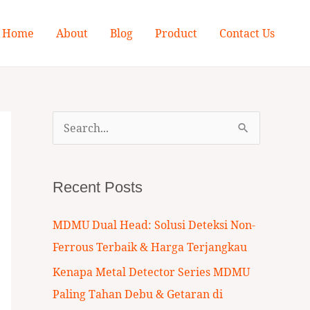
Home
About
Blog
Product
Contact Us
S
e
a
Recent Posts
r
c
MDMU Dual Head: Solusi Deteksi Non-
h
Ferrous Terbaik & Harga Terjangkau
f
Kenapa Metal Detector Series MDMU
o
Paling Tahan Debu & Getaran di
r