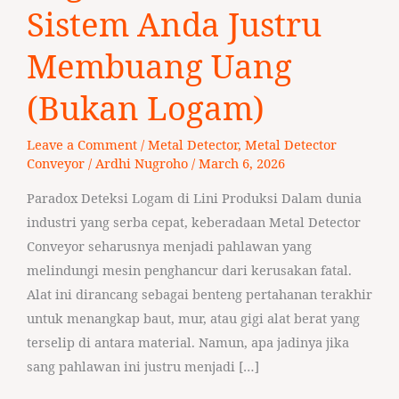
Tanda
Sistem Anda Justru
Sistem
Membuang Uang
Anda
Justru
(Bukan Logam)
Membuang
Uang
Leave a Comment
/
Metal Detector
,
Metal Detector
(Bukan
Conveyor
/
Ardhi Nugroho
/
March 6, 2026
Logam)
Paradox Deteksi Logam di Lini Produksi Dalam dunia
industri yang serba cepat, keberadaan Metal Detector
Conveyor seharusnya menjadi pahlawan yang
melindungi mesin penghancur dari kerusakan fatal.
Alat ini dirancang sebagai benteng pertahanan terakhir
untuk menangkap baut, mur, atau gigi alat berat yang
terselip di antara material. Namun, apa jadinya jika
sang pahlawan ini justru menjadi […]