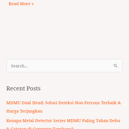
Read More »
S
e
a
Recent Posts
r
c
MDMU Dual Head: Solusi Deteksi Non-Ferrous Terbaik &
h
Harga Terjangkau
f
Kenapa Metal Detector Series MDMU Paling Tahan Debu
o
& Getaran di Conveyor Tambang?