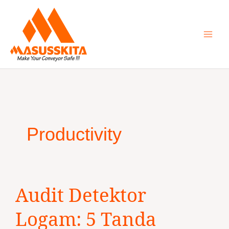
Skip
to
content
Productivity
Audit
Audit Detektor
Detektor
Logam:
Logam: 5 Tanda
5