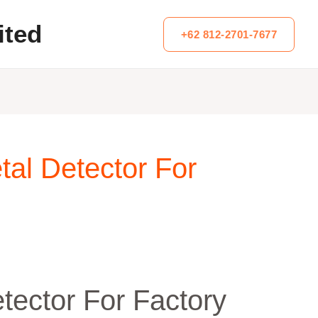
ited
+62 812-2701-7677
etal Detector For
etector For Factory