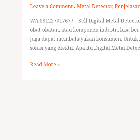
Leave a Comment
/
Metal Detector
,
Penjelasa
Detector
for
WA 081227017677 – Sell Digital Metal Detect
Factory
obat-obatan, atau komponen industri bisa ber
juga dapat membahayakan konsumen. Untuk men
solusi yang efektif. Apa itu Digital Metal Dete
Read More »