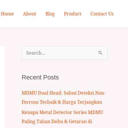
Home
About
Blog
Product
Contact Us
S
e
a
Recent Posts
r
c
MDMU Dual Head: Solusi Deteksi Non-
h
Ferrous Terbaik & Harga Terjangkau
f
Kenapa Metal Detector Series MDMU
o
Paling Tahan Debu & Getaran di
r