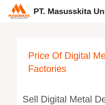
Skip
PT. Masusskita Un
to
content
Price Of Digital M
Factories
Sell
Sell Digital Metal D
Digital
Metal