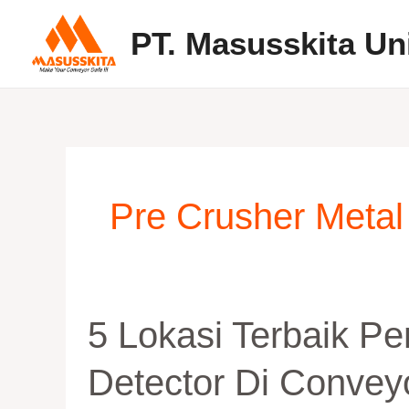
Skip
PT. Masusskita Un
to
content
Pre Crusher Metal
5
5 Lokasi Terbaik P
Lokasi
Terbaik
Detector Di Convey
Pemasangan
Metal