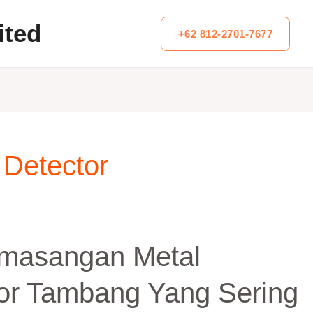
ited
+62 812-2701-7677
 Detector
emasangan Metal
or Tambang Yang Sering