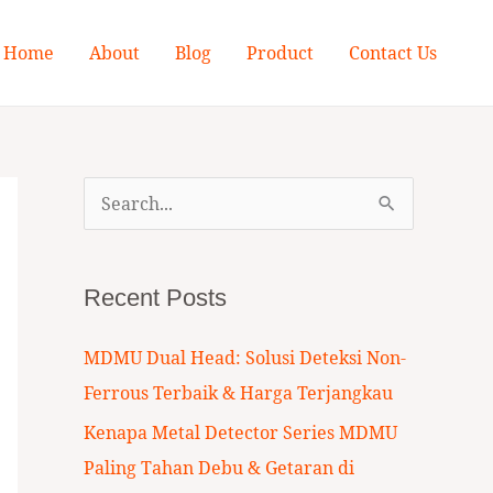
Home
About
Blog
Product
Contact Us
S
e
a
Recent Posts
r
c
MDMU Dual Head: Solusi Deteksi Non-
h
Ferrous Terbaik & Harga Terjangkau
f
Kenapa Metal Detector Series MDMU
o
Paling Tahan Debu & Getaran di
r