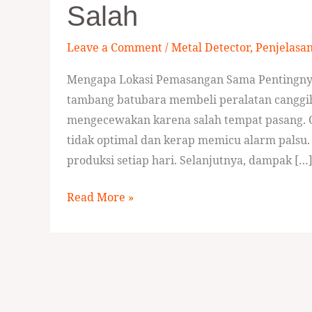
Salah
Detector
di
Leave a Comment
/
Metal Detector
,
Penjelasa
Conveyor
Mengapa Lokasi Pemasangan Sama Pentingnya 
Tambang
tambang batubara membeli peralatan canggih 
yang
mengecewakan karena salah tempat pasang. O
Sering
tidak optimal dan kerap memicu alarm palsu. 
Salah
produksi setiap hari. Selanjutnya, dampak […
Read More »