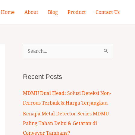
Home
About
Blog
Product
Contact Us
S
e
a
Recent Posts
r
c
MDMU Dual Head: Solusi Deteksi Non-
h
Ferrous Terbaik & Harga Terjangkau
f
Kenapa Metal Detector Series MDMU
o
Paling Tahan Debu & Getaran di
r
Conveyor Tambang?