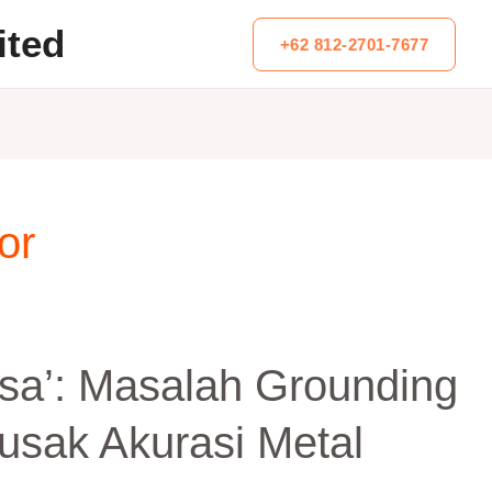
ited
+62 812-2701-7677
or
sa’: Masalah Grounding
sak Akurasi Metal