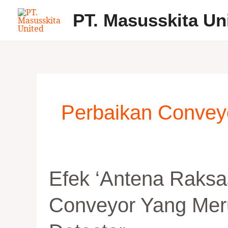
Skip
PT. Masusskita Un
to
content
Perbaikan Convey
Efek
Efek ‘Antena Raksa
‘Antena
Raksasa’:
Conveyor Yang Meru
Masalah
Grounding