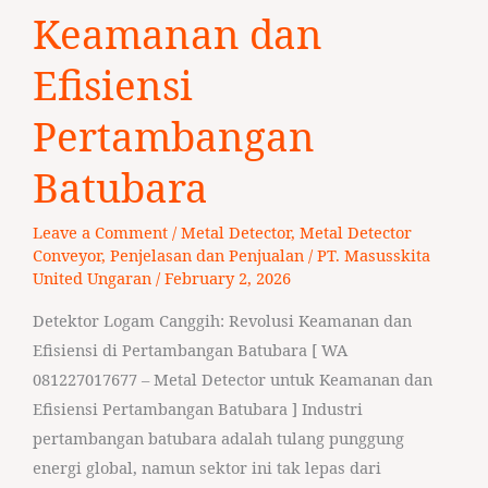
untuk
Keamanan dan
Keamanan
dan
Efisiensi
Efisiensi
Pertambangan
Pertambangan
Batubara
Batubara
Leave a Comment
/
Metal Detector
,
Metal Detector
Conveyor
,
Penjelasan dan Penjualan
/
PT. Masusskita
United Ungaran
/
February 2, 2026
Detektor Logam Canggih: Revolusi Keamanan dan
Efisiensi di Pertambangan Batubara [ WA
081227017677 – Metal Detector untuk Keamanan dan
Efisiensi Pertambangan Batubara ] Industri
pertambangan batubara adalah tulang punggung
energi global, namun sektor ini tak lepas dari