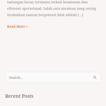
tantangan besar, terutama terkait keamanan dan
efisiensi operasional. Salah satu ancaman yang sering
terabaikan namun berpotensi fatal adalah […]
Read More »
S
e
a
Recent Posts
r
c