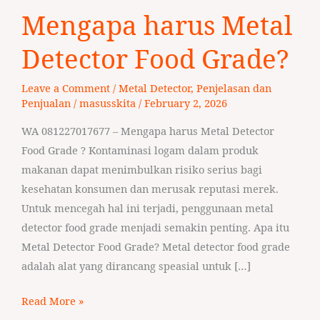
Mengapa
Mengapa harus Metal
harus
Metal
Detector Food Grade?
Detector
Food
Leave a Comment
/
Metal Detector
,
Penjelasan dan
Grade?
Penjualan
/
masusskita
/
February 2, 2026
WA 081227017677 – Mengapa harus Metal Detector
Food Grade ? Kontaminasi logam dalam produk
makanan dapat menimbulkan risiko serius bagi
kesehatan konsumen dan merusak reputasi merek.
Untuk mencegah hal ini terjadi, penggunaan metal
detector food grade menjadi semakin penting. Apa itu
Metal Detector Food Grade? Metal detector food grade
adalah alat yang dirancang speasial untuk […]
Read More »