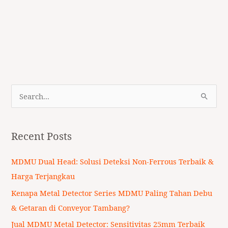
S
e
a
Recent Posts
r
c
MDMU Dual Head: Solusi Deteksi Non-Ferrous Terbaik &
h
Harga Terjangkau
f
Kenapa Metal Detector Series MDMU Paling Tahan Debu
o
& Getaran di Conveyor Tambang?
r
Jual MDMU Metal Detector: Sensitivitas 25mm Terbaik