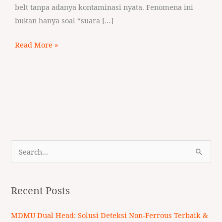
belt tanpa adanya kontaminasi nyata. Fenomena ini
bukan hanya soal “suara […]
Read More »
S
e
a
Recent Posts
r
c
MDMU Dual Head: Solusi Deteksi Non-Ferrous Terbaik &