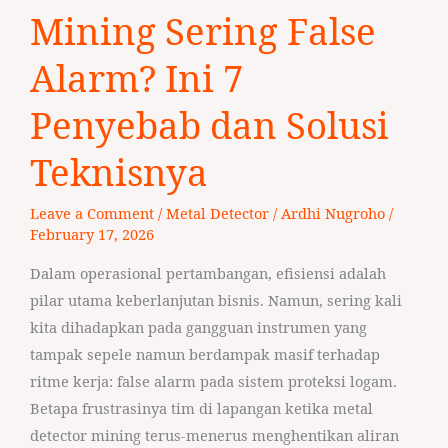
Mining
Mining Sering False
Sering
False
Alarm? Ini 7
Alarm?
Penyebab dan Solusi
Ini
7
Teknisnya
Penyebab
dan
Leave a Comment
/
Metal Detector
/
Ardhi Nugroho
/
Solusi
February 17, 2026
Teknisnya
Dalam operasional pertambangan, efisiensi adalah
pilar utama keberlanjutan bisnis. Namun, sering kali
kita dihadapkan pada gangguan instrumen yang
tampak sepele namun berdampak masif terhadap
ritme kerja: false alarm pada sistem proteksi logam.
Betapa frustrasinya tim di lapangan ketika metal
detector mining terus-menerus menghentikan aliran