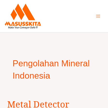
Skip
to
content
Pengolahan Mineral
Indonesia
Metal
Metal Detector
Detector