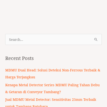
S
e
a
Recent Posts
r
c
MDMU Dual Head: Solusi Deteksi Non-Ferrous Terbaik &
h
Harga Terjangkau
f
Kenapa Metal Detector Series MDMU Paling Tahan Debu
o
& Getaran di Conveyor Tambang?
r
Jual MDMU Metal Detector: Sensitivitas 25mm Terbaik
:
untuk Tambang Batubara