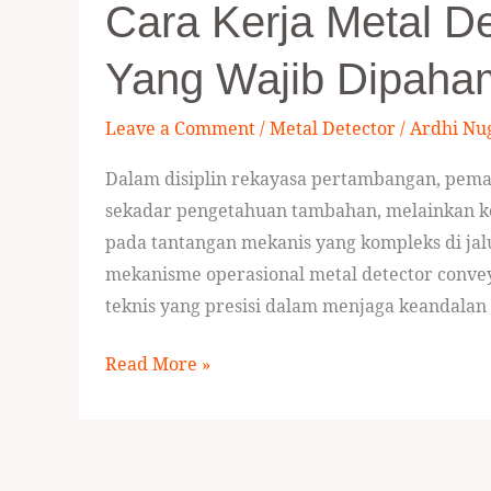
Cara Kerja Metal D
Kerja
Metal
Yang Wajib Dipaha
Detector
Conveyor
Leave a Comment
/
Metal Detector
/
Ardhi Nu
Mining
yang
Dalam disiplin rekayasa pertambangan, pem
Wajib
sekadar pengetahuan tambahan, melainkan kom
Dipahami
pada tantangan mekanis yang kompleks di jalu
Engineer
mekanisme operasional metal detector conv
Tambang
teknis yang presisi dalam menjaga keandalan s
Read More »