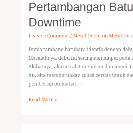
Pertambangan Batu
dengan
Sistem
Downtime
Pembersih
Otomatis
Leave a Comment
/
Metal Detector
,
Metal Det
di
Dunia tambang batubara identik dengan debu 
Pertambangan
Masalahnya, debu ini sering menempel pada se
Batubara
Akibatnya, akurasi alat menurun dan memicu
untuk
itu, kita membutuhkan solusi cerdas untuk me
Nol
pembersih otomatis […]
Downtime
Read More »
Cara