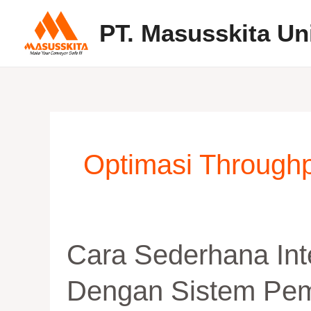
Skip
PT. Masusskita Un
to
content
Optimasi Through
Cara
Cara Sederhana Int
Sederhana
Integrasi
Dengan Sistem Pem
Metal
Detector