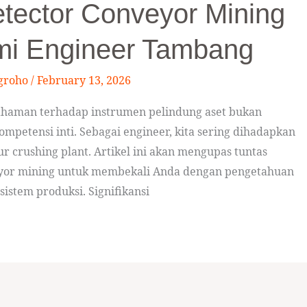
etector Conveyor Mining
mi Engineer Tambang
groho
/
February 13, 2026
ahaman terhadap instrumen pelindung aset bukan
petensi inti. Sebagai engineer, kita sering dihadapkan
r crushing plant. Artikel ini akan mengupas tuntas
eyor mining untuk membekali Anda dengan pengetahuan
istem produksi. Signifikansi