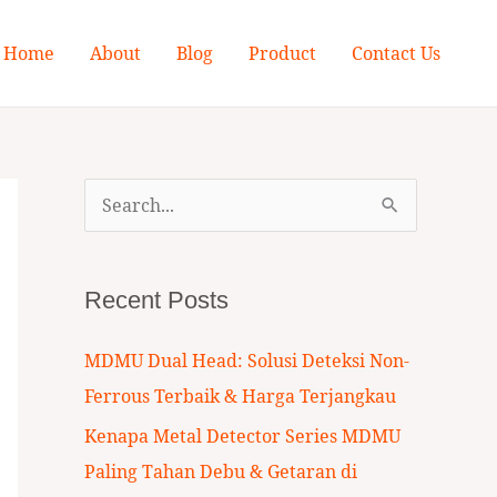
Home
About
Blog
Product
Contact Us
S
e
a
Recent Posts
r
c
MDMU Dual Head: Solusi Deteksi Non-
h
Ferrous Terbaik & Harga Terjangkau
f
Kenapa Metal Detector Series MDMU
o
Paling Tahan Debu & Getaran di
r