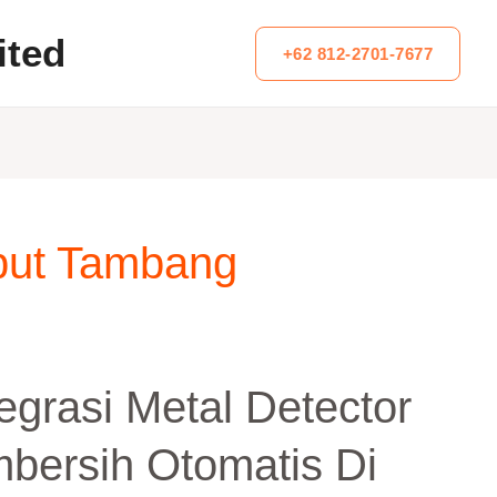
ited
+62 812-2701-7677
put Tambang
egrasi Metal Detector
bersih Otomatis Di