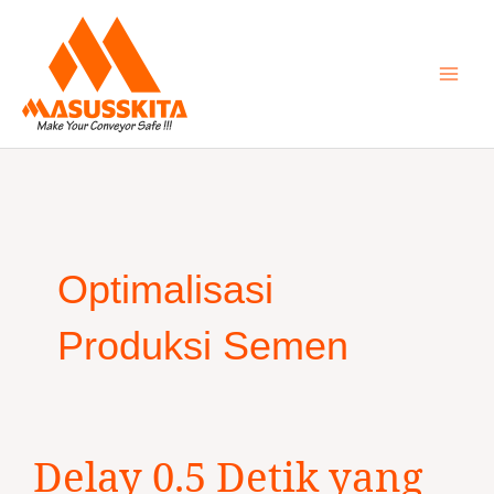
Skip
to
content
Optimalisasi
Produksi Semen
Delay
Delay 0.5 Detik yang
0.5