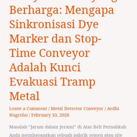
Detik
Berharga: Mengapa
yang
Berharga:
Sinkronisasi Dye
Mengapa
Marker dan Stop-
Sinkronisasi
Dye
Time Conveyor
Marker
dan
Adalah Kunci
Stop-
Time
Evakuasi Tramp
Conveyor
Metal
Adalah
Kunci
Leave a Comment
/
Metal Detector Conveyor
/
Ardhi
Evakuasi
Nugroho
/
February 10, 2026
Tramp
Metal
Masalah “Jarum dalam Jerami” di Atas Belt Pernahkah
Anda membayangkan sebuah pabrik semen atau site