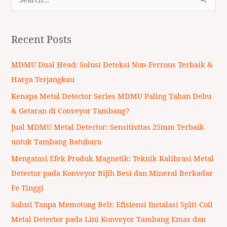
S
e
a
Recent Posts
r
c
MDMU Dual Head: Solusi Deteksi Non-Ferrous Terbaik &
h
Harga Terjangkau
f
Kenapa Metal Detector Series MDMU Paling Tahan Debu
o
& Getaran di Conveyor Tambang?
r
Jual MDMU Metal Detector: Sensitivitas 25mm Terbaik
:
untuk Tambang Batubara
Mengatasi Efek Produk Magnetik: Teknik Kalibrasi Metal
Detector pada Konveyor Bijih Besi dan Mineral Berkadar
Fe Tinggi
Solusi Tanpa Memotong Belt: Efisiensi Instalasi Split-Coil
Metal Detector pada Lini Konveyor Tambang Emas dan