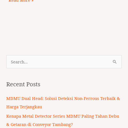
S
e
a
Recent Posts
r
c
MDMU Dual Head: Solusi Deteksi Non-Ferrous Terbaik &
h
Harga Terjangkau
f
Kenapa Metal Detector Series MDMU Paling Tahan Debu
o
& Getaran di Conveyor Tambang?