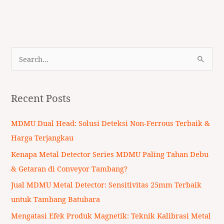
S
e
a
Recent Posts
r
c
MDMU Dual Head: Solusi Deteksi Non-Ferrous Terbaik &
h
Harga Terjangkau
f
Kenapa Metal Detector Series MDMU Paling Tahan Debu
o
& Getaran di Conveyor Tambang?
r
Jual MDMU Metal Detector: Sensitivitas 25mm Terbaik
:
untuk Tambang Batubara
Mengatasi Efek Produk Magnetik: Teknik Kalibrasi Metal