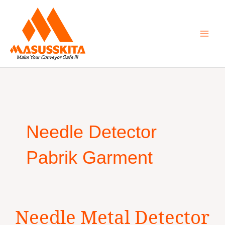
Skip
to
content
Needle Detector
Pabrik Garment
Needle
Needle Metal Detector
Metal