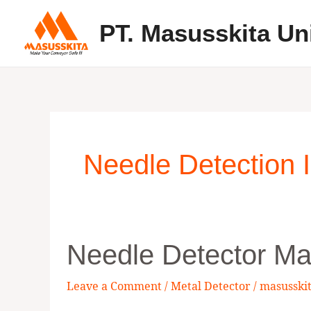
Skip
PT. Masusskita Un
to
content
Needle Detection
Needle
Needle Detector Ma
Detector
Machine
Leave a Comment
/
Metal Detector
/
masusski