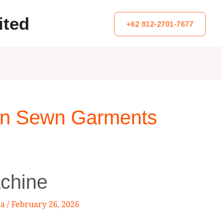
ited
+62 812-2701-7677
 In Sewn Garments
chine
ta
/
February 26, 2026