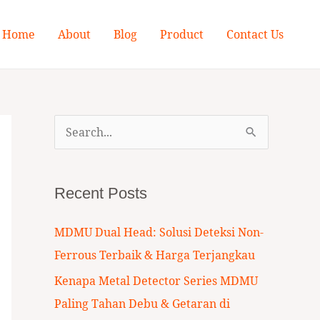
Home
About
Blog
Product
Contact Us
S
e
a
Recent Posts
r
c
MDMU Dual Head: Solusi Deteksi Non-
h
Ferrous Terbaik & Harga Terjangkau
f
Kenapa Metal Detector Series MDMU
o
Paling Tahan Debu & Getaran di
r