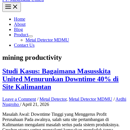
Home
About
Blog
Product
Metal Detector MDMU
Contact Us
mining productivity
Studi Kasus: Bagaimana Masusskita
United Menurunkan Downtime 40% di
Site Kalimantan
Leave a Comment
/
Metal Detector
,
Metal Detector MDMU
/
Ardhi
Nugroho
/
April 21, 2026
Masalah Awal: Downtime Tinggi yang Menggerus Profit
Perusahaan Pada awalnya, salah satu site pertambangan di
Kalimantan mengalami masalah serius pada sistem produksinya.
Crusher utama sering mengalami kerusakan mendadak tanpa