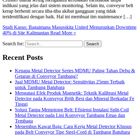
indikasi yang jelas dari sistem monitoring. Selain itu, conveyor belt
kerap berhenti secara tiba-tiba akibat gangguan yang tidak
teridentifikasi dengan baik. Hal ini membuat tim maintenance […]
Studi Kasus: Bagaimana Masusskita United Menurunkan Downtime
40% di Site Kalimantan
Read More »
Search for:
Recent Posts
Kenapa Metal Detector Series MDMU Paling Tahan Debu &
Getaran di Conveyor Tambang?
Jual MDMU Metal Detector: Sensitivitas 25mm Terbaik
untuk Tambang Batubara
Mengatasi Efek Produk Magnetik: Teknik Kalibrasi Metal
Detector pada Konveyor Bijih Besi dan Mineral Berkadar Fe
Tinggi
Solusi Tanpa Memotong Belt: Efisiensi Instalasi Split-Coil
Metal Detector pada Lini Konveyor Tambang Emas dan
Tembaga
Menembus Kawat Baja: Cara Kerja Metal Detector Khusus
pada Belt Conveyor Tipe Steel-Cord di Tambang Batubara