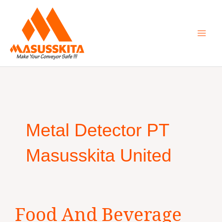
Skip
to
content
Metal Detector PT
Masusskita United
Food
Food And Beverage
And