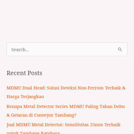
S
e
a
Recent Posts
r
c
MDMU Dual Head: Solusi Deteksi Non-Ferrous Terbaik &
h
Harga Terjangkau
f
Kenapa Metal Detector Series MDMU Paling Tahan Debu
o
& Getaran di Conveyor Tambang?
r
Jual MDMU Metal Detector: Sensitivitas 25mm Terbaik
:
untuk Tambang Batubara