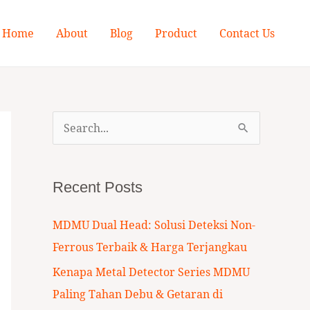
Home
About
Blog
Product
Contact Us
S
e
a
Recent Posts
r
c
MDMU Dual Head: Solusi Deteksi Non-
h
Ferrous Terbaik & Harga Terjangkau
f
Kenapa Metal Detector Series MDMU
o
Paling Tahan Debu & Getaran di
r