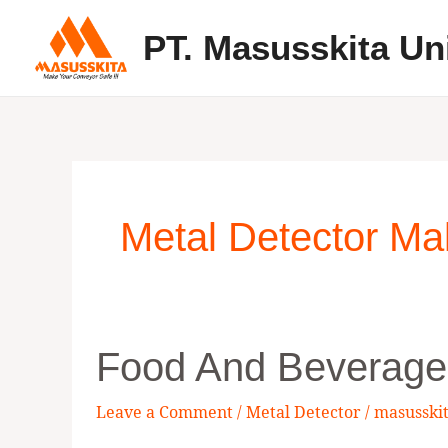
Skip
PT. Masusskita Un
to
content
Metal Detector M
Food
Food And Beverage 
And
Beverage
Leave a Comment
/
Metal Detector
/
masusski
Metal
Detector