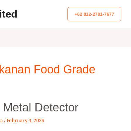
ited
+62 812-2701-7677
akanan Food Grade
Metal Detector
ta
/
February 3, 2026