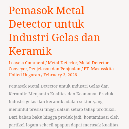
Pemasok
Pemasok Metal
Metal
Detector
Detector untuk
untuk
Industri
Industri Gelas dan
Gelas
Keramik
dan
Keramik
Leave a Comment
/
Metal Detector
,
Metal Detector
Conveyor
,
Penjelasan dan Penjualan
/
PT. Masusskita
United Ungaran
/
February 3, 2026
Pemasok Metal Detector untuk Industri Gelas dan
Keramik: Menjamin Kualitas dan Keamanan Produk
Industri gelas dan keramik adalah sektor yang
menuntut presisi tinggi dalam setiap tahap produksi.
Dari bahan baku hingga produk jadi, kontaminasi oleh
partikel logam sekecil apapun dapat merusak kualitas,