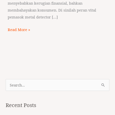
menyebabkan kerugian finansial, bahkan
membahayakan konsumen. Di sinilah peran vital
pemasok metal detector […]
Read More »
S
e
a
Recent Posts
r