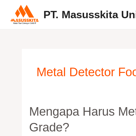
Skip
PT. Masusskita Un
to
content
Metal Detector F
Mengapa
Mengapa Harus Met
harus
Metal
Grade?
Detector
Food