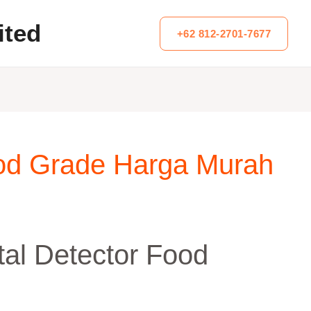
ited
+62 812-2701-7677
ood Grade Harga Murah
al Detector Food