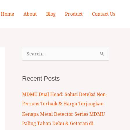
Home
About
Blog
Product
Contact Us
S
e
a
Recent Posts
r
c
MDMU Dual Head: Solusi Deteksi Non-
h
Ferrous Terbaik & Harga Terjangkau
f
Kenapa Metal Detector Series MDMU
o
Paling Tahan Debu & Getaran di
r