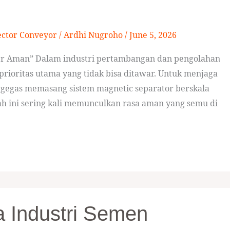
ector Conveyor
/
Ardhi Nugroho
/
June 5, 2026
her Aman” Dalam industri pertambangan dan pengolahan
rioritas utama yang tidak bisa ditawar. Untuk menjaga
rgegas memasang sistem magnetic separator berskala
ah ini sering kali memunculkan rasa aman yang semu di
a Industri Semen