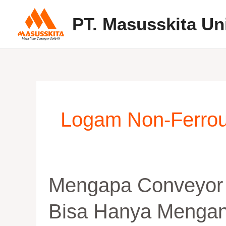
Skip
PT. Masusskita Un
to
content
Logam Non-Ferro
Mengapa
Mengapa Conveyor
Conveyor
Tambang
Bisa Hanya Mengan
Modern
Tidak