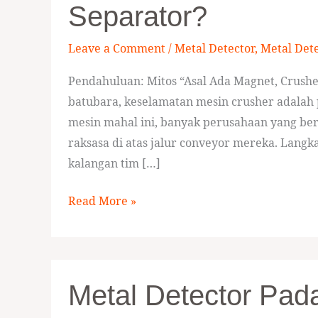
Separator?
Bisa
Hanya
Leave a Comment
/
Metal Detector
,
Metal Det
Mengandalkan
Pendahuluan: Mitos “Asal Ada Magnet, Crus
Magnetic
batubara, keselamatan mesin crusher adalah p
Separator?
mesin mahal ini, banyak perusahaan yang be
raksasa di atas jalur conveyor mereka. Langk
kalangan tim […]
Read More »
Metal
Metal Detector Pad
Detector
pada