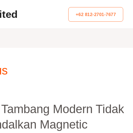
ited
+62 812-2701-7677
us
 Tambang Modern Tidak
dalkan Magnetic