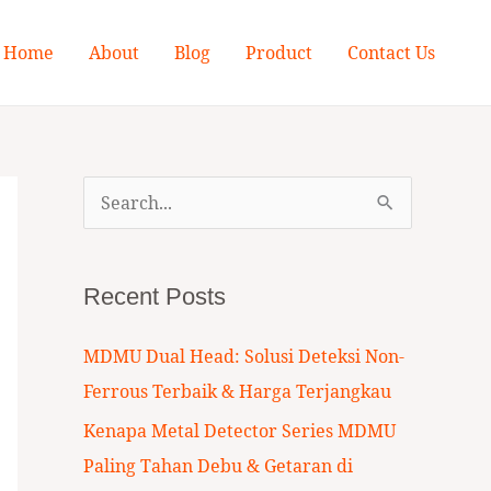
Home
About
Blog
Product
Contact Us
S
e
a
Recent Posts
r
c
MDMU Dual Head: Solusi Deteksi Non-
h
Ferrous Terbaik & Harga Terjangkau
f
Kenapa Metal Detector Series MDMU
o
Paling Tahan Debu & Getaran di
r