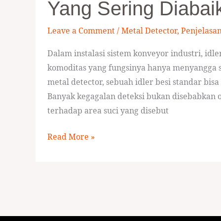
Yang Sering Diabai
Idler
Non-
Leave a Comment
/
Metal Detector
,
Penjelasa
Logam
Dalam instalasi sistem konveyor industri, idl
(PVC)
komoditas yang fungsinya hanya menyangga s
di
metal detector, sebuah idler besi standar bi
Area
Banyak kegagalan deteksi bukan disebabkan o
Metal-
terhadap area suci yang disebut
Free
Zone
Read More »
yang
Sering
Diabaikan