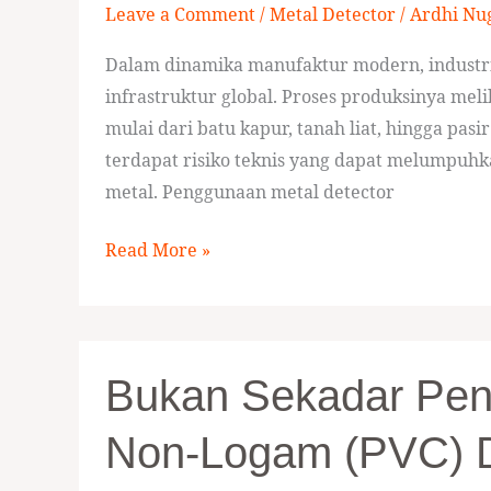
Leave a Comment
/
Metal Detector
/
Ardhi Nu
Industri
Semen
Dalam dinamika manufaktur modern, industr
infrastruktur global. Proses produksinya me
mulai dari batu kapur, tanah liat, hingga pasi
terdapat risiko teknis yang dapat melumpuhk
metal. Penggunaan metal detector
Read More »
Bukan
Bukan Sekadar Peny
Sekadar
Penyangga:
Non-Logam (PVC) D
Peran
Vital