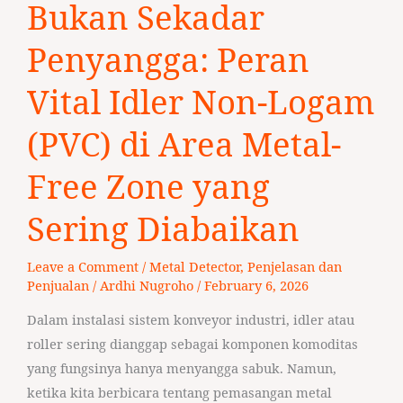
Bukan Sekadar
Sekadar
Penyangga:
Penyangga: Peran
Peran
Vital
Vital Idler Non-Logam
Idler
(PVC) di Area Metal-
Non-
Logam
Free Zone yang
(PVC)
di
Sering Diabaikan
Area
Metal-
Leave a Comment
/
Metal Detector
,
Penjelasan dan
Free
Penjualan
/
Ardhi Nugroho
/
February 6, 2026
Zone
Dalam instalasi sistem konveyor industri, idler atau
yang
roller sering dianggap sebagai komponen komoditas
Sering
yang fungsinya hanya menyangga sabuk. Namun,
Diabaikan
ketika kita berbicara tentang pemasangan metal