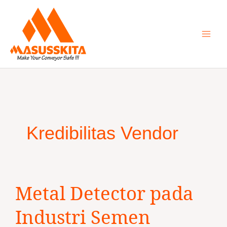
Skip
to
content
Kredibilitas Vendor
Metal
Metal Detector pada
Detector
pada
Industri Semen
Industri