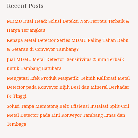
a
Recent Posts
r
c
MDMU Dual Head: Solusi Deteksi Non-Ferrous Terbaik &
h
Harga Terjangkau
f
Kenapa Metal Detector Series MDMU Paling Tahan Debu
o
& Getaran di Conveyor Tambang?
r
Jual MDMU Metal Detector: Sensitivitas 25mm Terbaik
:
untuk Tambang Batubara
Mengatasi Efek Produk Magnetik: Teknik Kalibrasi Metal
Detector pada Konveyor Bijih Besi dan Mineral Berkadar
Fe Tinggi
Solusi Tanpa Memotong Belt: Efisiensi Instalasi Split-Coil
Metal Detector pada Lini Konveyor Tambang Emas dan
Tembaga