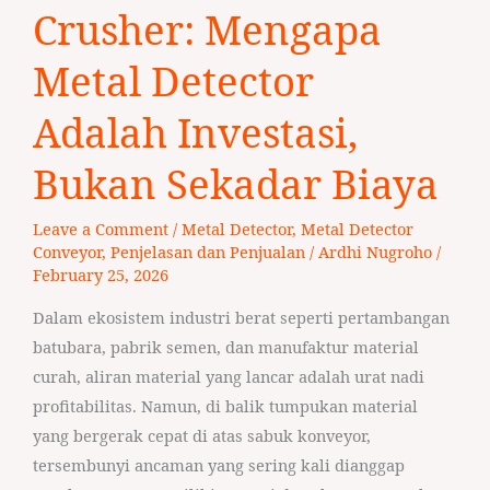
Kerusakan
Crusher: Mengapa
Crusher:
Metal Detector
Mengapa
Metal
Adalah Investasi,
Detector
Adalah
Bukan Sekadar Biaya
Investasi,
Bukan
Leave a Comment
/
Metal Detector
,
Metal Detector
Sekadar
Conveyor
,
Penjelasan dan Penjualan
/
Ardhi Nugroho
/
Biaya
February 25, 2026
Dalam ekosistem industri berat seperti pertambangan
batubara, pabrik semen, dan manufaktur material
curah, aliran material yang lancar adalah urat nadi
profitabilitas. Namun, di balik tumpukan material
yang bergerak cepat di atas sabuk konveyor,
tersembunyi ancaman yang sering kali dianggap