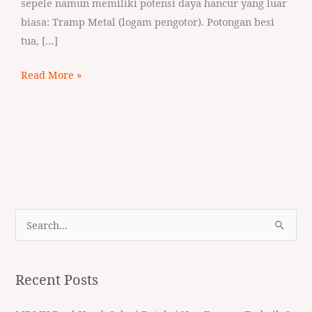
sepele namun memiliki potensi daya hancur yang luar
biasa: Tramp Metal (logam pengotor). Potongan besi
tua, […]
Read More »
S
e
a
Recent Posts
r
c