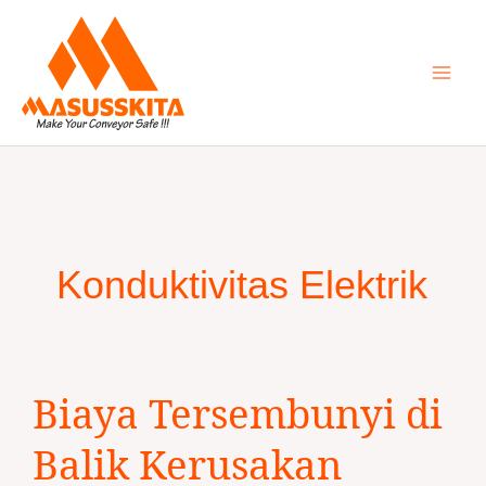
Skip
to
content
Konduktivitas Elektrik
Biaya
Biaya Tersembunyi di
Tersembunyi
di
Balik Kerusakan
Balik