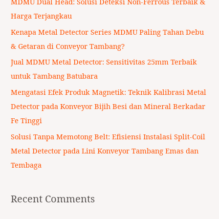
MDMU Dual Head: Solusi Deteksi Non-Ferrous Terbaik &
h
Harga Terjangkau
f
Kenapa Metal Detector Series MDMU Paling Tahan Debu
o
& Getaran di Conveyor Tambang?
r
Jual MDMU Metal Detector: Sensitivitas 25mm Terbaik
:
untuk Tambang Batubara
Mengatasi Efek Produk Magnetik: Teknik Kalibrasi Metal
Detector pada Konveyor Bijih Besi dan Mineral Berkadar
Fe Tinggi
Solusi Tanpa Memotong Belt: Efisiensi Instalasi Split-Coil
Metal Detector pada Lini Konveyor Tambang Emas dan
Tembaga
Recent Comments