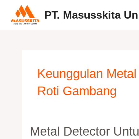
Skip
PT. Masusskita Un
to
content
Keunggulan Metal 
Roti Gambang
Metal
Metal Detector Unt
Detector
untuk