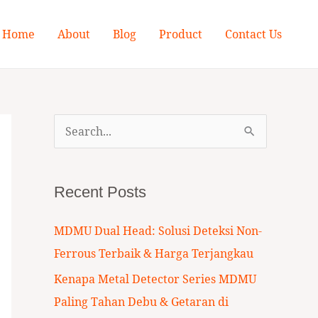
Home
About
Blog
Product
Contact Us
S
e
a
Recent Posts
r
c
MDMU Dual Head: Solusi Deteksi Non-
h
Ferrous Terbaik & Harga Terjangkau
f
Kenapa Metal Detector Series MDMU
o
Paling Tahan Debu & Getaran di
r