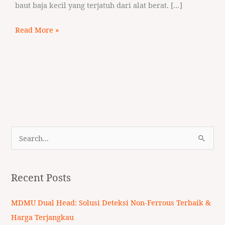
baut baja kecil yang terjatuh dari alat berat. […]
Read More »
S
e
a
Recent Posts
r
c
MDMU Dual Head: Solusi Deteksi Non-Ferrous Terbaik &
h
Harga Terjangkau