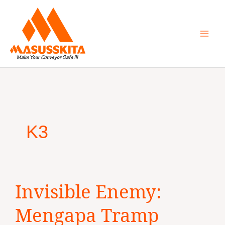
Skip
to
content
K3
Invisible
Invisible Enemy:
Enemy:
Mengapa
Mengapa Tramp
Tramp