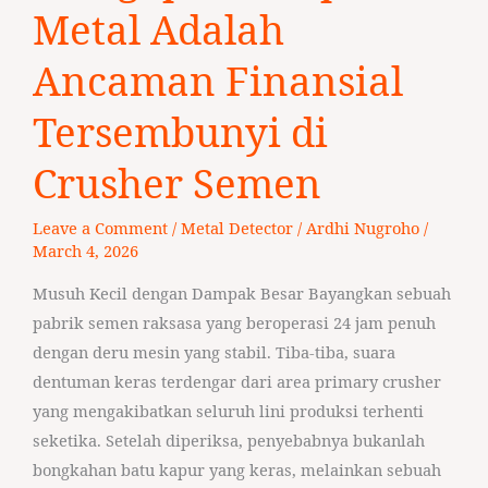
Metal
Metal Adalah
Adalah
Ancaman Finansial
Ancaman
Finansial
Tersembunyi di
Tersembunyi
di
Crusher Semen
Crusher
Semen
Leave a Comment
/
Metal Detector
/
Ardhi Nugroho
/
March 4, 2026
Musuh Kecil dengan Dampak Besar Bayangkan sebuah
pabrik semen raksasa yang beroperasi 24 jam penuh
dengan deru mesin yang stabil. Tiba-tiba, suara
dentuman keras terdengar dari area primary crusher
yang mengakibatkan seluruh lini produksi terhenti
seketika. Setelah diperiksa, penyebabnya bukanlah
bongkahan batu kapur yang keras, melainkan sebuah