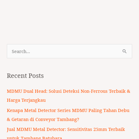
S
e
a
Recent Posts
r
c
MDMU Dual Head: Solusi Deteksi Non-Ferrous Terbaik &
h
Harga Terjangkau
f
Kenapa Metal Detector Series MDMU Paling Tahan Debu
o
& Getaran di Conveyor Tambang?
r
Jual MDMU Metal Detector: Sensitivitas 25mm Terbaik
:
untuk Tambang Batubara