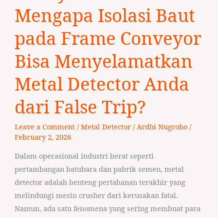
Mengapa
Mengapa Isolasi Baut
Isolasi
Baut
pada Frame Conveyor
pada
Bisa Menyelamatkan
Frame
Conveyor
Metal Detector Anda
Bisa
Menyelamatkan
dari False Trip?
Metal
Detector
Leave a Comment
/
Metal Detector
/
Ardhi Nugroho
/
Anda
February 2, 2026
dari
Dalam operasional industri berat seperti
False
pertambangan batubara dan pabrik semen, metal
Trip?
detector adalah benteng pertahanan terakhir yang
melindungi mesin crusher dari kerusakan fatal.
Namun, ada satu fenomena yang sering membuat para