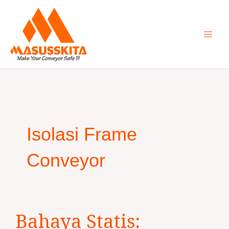
Skip
to
content
Isolasi Frame
Conveyor
Bahaya
Bahaya Statis:
Statis: