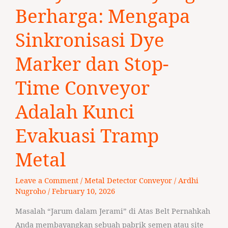
Detik
Berharga: Mengapa
yang
Berharga:
Sinkronisasi Dye
Mengapa
Marker dan Stop-
Sinkronisasi
Dye
Time Conveyor
Marker
dan
Adalah Kunci
Stop-
Time
Evakuasi Tramp
Conveyor
Metal
Adalah
Kunci
Leave a Comment
/
Metal Detector Conveyor
/
Ardhi
Evakuasi
Nugroho
/
February 10, 2026
Tramp
Metal
Masalah “Jarum dalam Jerami” di Atas Belt Pernahkah
Anda membayangkan sebuah pabrik semen atau site