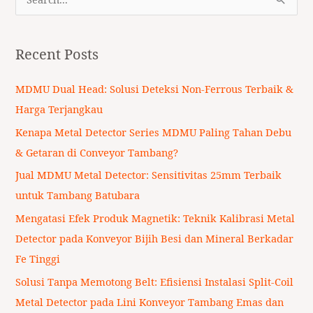
S
e
a
Recent Posts
r
c
MDMU Dual Head: Solusi Deteksi Non-Ferrous Terbaik &
h
Harga Terjangkau
f
Kenapa Metal Detector Series MDMU Paling Tahan Debu
o
& Getaran di Conveyor Tambang?
r
Jual MDMU Metal Detector: Sensitivitas 25mm Terbaik
:
untuk Tambang Batubara
Mengatasi Efek Produk Magnetik: Teknik Kalibrasi Metal
Detector pada Konveyor Bijih Besi dan Mineral Berkadar
Fe Tinggi
Solusi Tanpa Memotong Belt: Efisiensi Instalasi Split-Coil
Metal Detector pada Lini Konveyor Tambang Emas dan