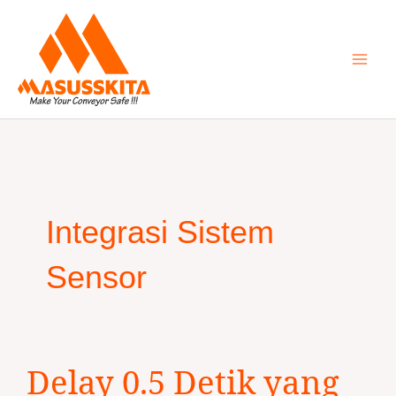
Skip
to
content
Integrasi Sistem
Sensor
Delay
Delay 0.5 Detik yang
0.5