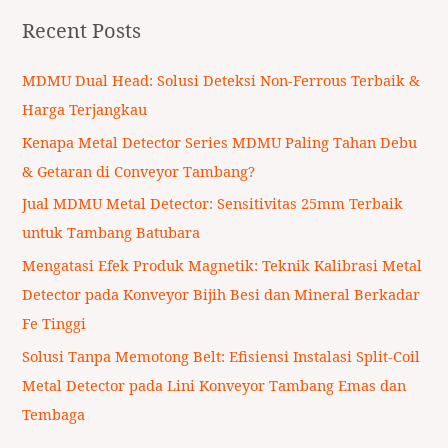
a
Recent Posts
r
c
MDMU Dual Head: Solusi Deteksi Non-Ferrous Terbaik &
h
Harga Terjangkau
f
Kenapa Metal Detector Series MDMU Paling Tahan Debu
o
& Getaran di Conveyor Tambang?
r
Jual MDMU Metal Detector: Sensitivitas 25mm Terbaik
:
untuk Tambang Batubara
Mengatasi Efek Produk Magnetik: Teknik Kalibrasi Metal
Detector pada Konveyor Bijih Besi dan Mineral Berkadar
Fe Tinggi
Solusi Tanpa Memotong Belt: Efisiensi Instalasi Split-Coil
Metal Detector pada Lini Konveyor Tambang Emas dan
Tembaga