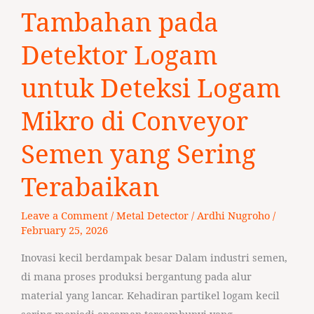
Tambahan
Tambahan pada
pada
Detektor
Detektor Logam
Logam
untuk Deteksi Logam
untuk
Deteksi
Mikro di Conveyor
Logam
Mikro
Semen yang Sering
di
Conveyor
Terabaikan
Semen
yang
Leave a Comment
/
Metal Detector
/
Ardhi Nugroho
/
February 25, 2026
Sering
Terabaikan
Inovasi kecil berdampak besar Dalam industri semen,
di mana proses produksi bergantung pada alur
material yang lancar. Kehadiran partikel logam kecil
sering menjadi ancaman tersembunyi yang