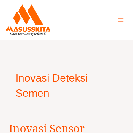
Skip
to
content
Inovasi Deteksi
Semen
Inovasi
Inovasi Sensor
Sensor