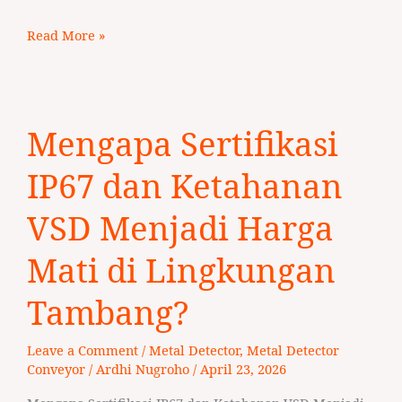
Read More »
Mengapa
Mengapa Sertifikasi
Sertifikasi
IP67
IP67 dan Ketahanan
dan
Ketahanan
VSD Menjadi Harga
VSD
Mati di Lingkungan
Menjadi
Harga
Tambang?
Mati
di
Leave a Comment
/
Metal Detector
,
Metal Detector
Lingkungan
Conveyor
/
Ardhi Nugroho
/
April 23, 2026
Tambang?