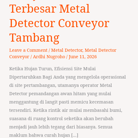
Terbesar
Terbesar Metal
Metal
Detector Conveyor
Detector
Conveyor
Tambang
Tambang
Leave a Comment
/
Metal Detector
,
Metal Detector
Conveyor
/
Ardhi Nugroho
/
June 11, 2026
Ketika Hujan Turun, Efisiensi Site Mulai
Dipertaruhkan Bagi Anda yang mengelola operasional
di site pertambangan, utamanya operator Metal
Detector pemandangan awan hitam yang mulai
menggantung di langit pasti memicu kecemasan
tersendiri. Ketika rintik air mulai membasahi bumi,
suasana di ruang kontrol seketika akan berubah
menjadi jauh lebih tegang dari biasanya. Semua
maklum bahwa curah hujan […]