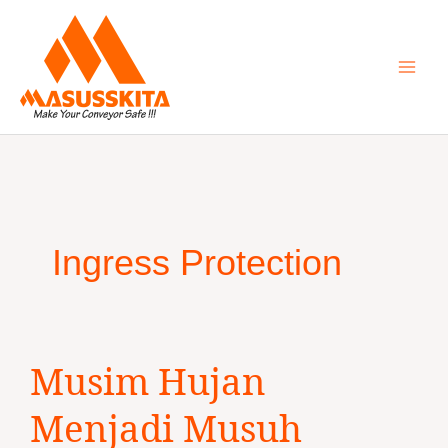
Skip
to
content
Ingress Protection
Musim
Musim Hujan
Hujan
Menjadi
Menjadi Musuh
Musuh