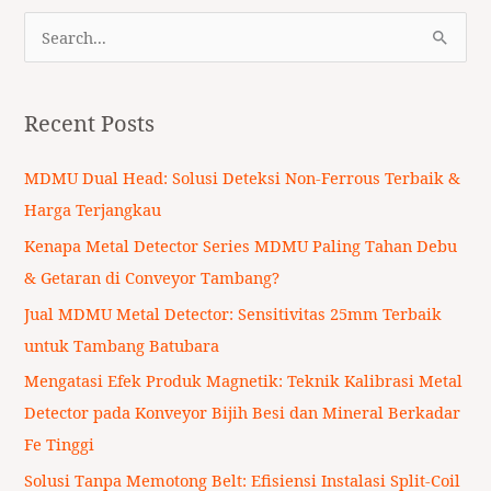
S
e
a
Recent Posts
r
c
MDMU Dual Head: Solusi Deteksi Non-Ferrous Terbaik &
h
Harga Terjangkau
f
Kenapa Metal Detector Series MDMU Paling Tahan Debu
o
& Getaran di Conveyor Tambang?
r
Jual MDMU Metal Detector: Sensitivitas 25mm Terbaik
:
untuk Tambang Batubara
Mengatasi Efek Produk Magnetik: Teknik Kalibrasi Metal
Detector pada Konveyor Bijih Besi dan Mineral Berkadar
Fe Tinggi
Solusi Tanpa Memotong Belt: Efisiensi Instalasi Split-Coil