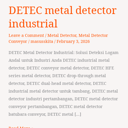
DETEC
DETEC metal detector
metal
detector
industrial
industrial
Leave a Comment
/
Metal Detector
,
Metal Detector
Conveyor
/
masusskita
/
February 3, 2026
DETEC Metal Detector Industrial: Solusi Deteksi Logam
Andal untuk Industri Anda DETEC industrial metal
detector, DETEC conveyor metal detector, DETEC HFE
series metal detector, DETEC drop‑through metal
detector, DETEC dual‑head metal detector, DETEC
industrial metal detector untuk tambang, DETEC metal
detector industri pertambangan, DETEC metal detector
conveyor pertambangan, DETEC metal detector
batubara conveyor, DETEC metal […]
Read More »