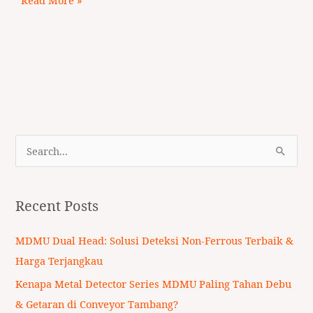
S
e
a
Recent Posts
r
c
MDMU Dual Head: Solusi Deteksi Non-Ferrous Terbaik &
h
Harga Terjangkau
f
Kenapa Metal Detector Series MDMU Paling Tahan Debu
o
& Getaran di Conveyor Tambang?