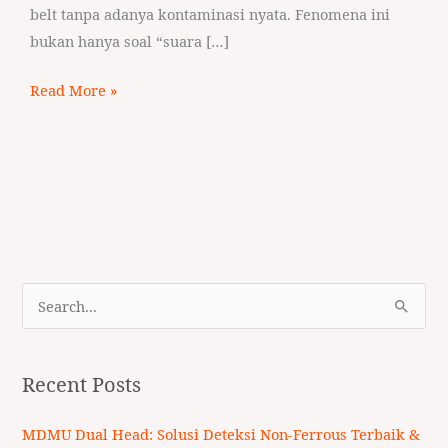
belt tanpa adanya kontaminasi nyata. Fenomena ini
bukan hanya soal “suara […]
Read More »
S
e
a
Recent Posts
r
c
MDMU Dual Head: Solusi Deteksi Non-Ferrous Terbaik &