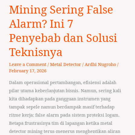
Mining
Mining Sering False
Sering
False
Alarm? Ini 7
Alarm?
Penyebab dan Solusi
Ini
7
Teknisnya
Penyebab
dan
Leave a Comment
/
Metal Detector
/
Ardhi Nugroho
/
Solusi
February 17, 2026
Teknisnya
Dalam operasional pertambangan, efisiensi adalah
pilar utama keberlanjutan bisnis. Namun, sering kali
kita dihadapkan pada gangguan instrumen yang
tampak sepele namun berdampak masif terhadap
ritme kerja: false alarm pada sistem proteksi logam.
Betapa frustrasinya tim di lapangan ketika metal
detector mining terus-menerus menghentikan aliran