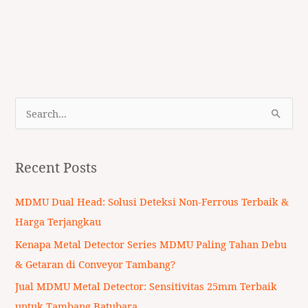
S
e
a
Recent Posts
r
c
MDMU Dual Head: Solusi Deteksi Non-Ferrous Terbaik &
h
Harga Terjangkau
f
Kenapa Metal Detector Series MDMU Paling Tahan Debu
o
& Getaran di Conveyor Tambang?
r
Jual MDMU Metal Detector: Sensitivitas 25mm Terbaik
:
untuk Tambang Batubara