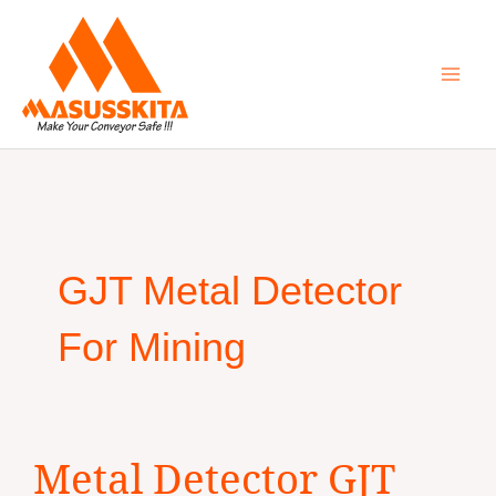
Skip
to
content
GJT Metal Detector
For Mining
Metal
Metal Detector GJT
Detector