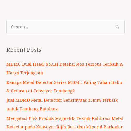
S
e
a
Recent Posts
r
c
MDMU Dual Head: Solusi Deteksi Non-Ferrous Terbaik &
h
Harga Terjangkau
f
Kenapa Metal Detector Series MDMU Paling Tahan Debu
o
& Getaran di Conveyor Tambang?
r
Jual MDMU Metal Detector: Sensitivitas 25mm Terbaik
:
untuk Tambang Batubara
Mengatasi Efek Produk Magnetik: Teknik Kalibrasi Metal
Detector pada Konveyor Bijih Besi dan Mineral Berkadar