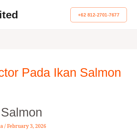
ited
+62 812-2701-7677
ctor Pada Ikan Salmon
n Salmon
ta
/
February 3, 2026