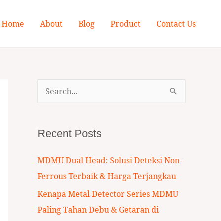
Home
About
Blog
Product
Contact Us
S
e
a
Recent Posts
r
c
MDMU Dual Head: Solusi Deteksi Non-
h
Ferrous Terbaik & Harga Terjangkau
f
Kenapa Metal Detector Series MDMU
o
Paling Tahan Debu & Getaran di
r