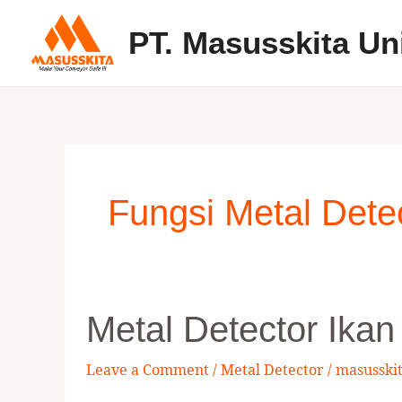
Skip
PT. Masusskita Un
to
content
Fungsi Metal Dete
Metal
Metal Detector Ika
Detector
Ikan
Leave a Comment
/
Metal Detector
/
masusski
Salmon