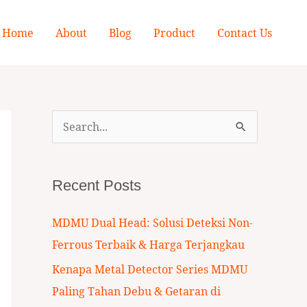
Home
About
Blog
Product
Contact Us
S
e
a
Recent Posts
r
c
MDMU Dual Head: Solusi Deteksi Non-
h
Ferrous Terbaik & Harga Terjangkau
f
Kenapa Metal Detector Series MDMU
o
Paling Tahan Debu & Getaran di
r