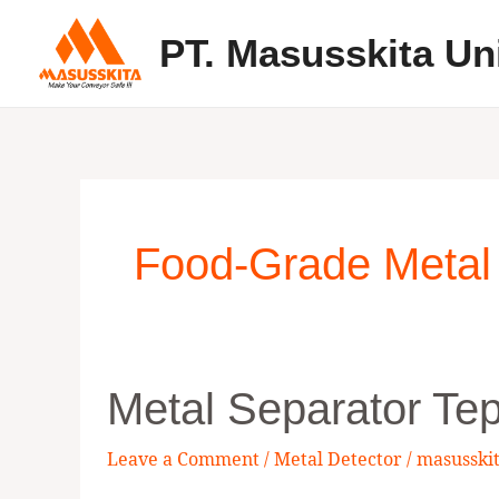
Skip
PT. Masusskita Un
to
content
Food-Grade Metal 
Metal
Metal Separator Te
Separator
Tepung
Leave a Comment
/
Metal Detector
/
masusski