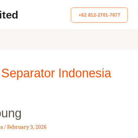
ited
+62 812-2701-7677
Separator Indonesia
pung
ta
/
February 3, 2026